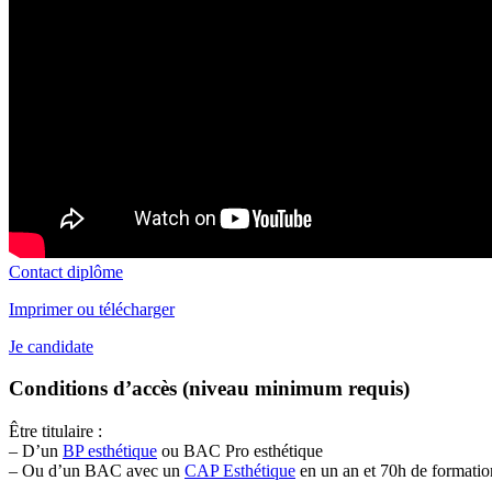
Contact diplôme
Imprimer ou télécharger
Je candidate
Conditions d’accès (niveau minimum requis)
Être titulaire :
– D’un
BP esthétique
ou BAC Pro esthétique
– Ou d’un BAC avec un
CAP Esthétique
en un an et 70h de
formatio