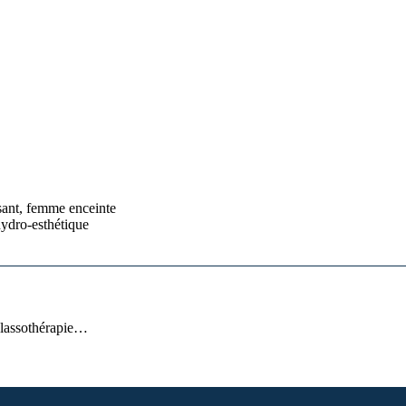
ssant, femme enceinte
ydro-esthétique
halassothérapie…