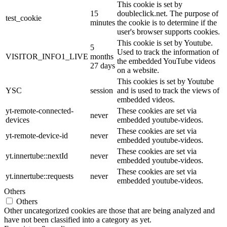
This cookie is set by
15
doubleclick.net. The purpose of
test_cookie
minutes
the cookie is to determine if the
user's browser supports cookies.
This cookie is set by Youtube.
5
Used to track the information of
VISITOR_INFO1_LIVE
months
the embedded YouTube videos
27 days
on a website.
This cookies is set by Youtube
YSC
session
and is used to track the views of
embedded videos.
yt-remote-connected-
These cookies are set via
never
devices
embedded youtube-videos.
These cookies are set via
yt-remote-device-id
never
embedded youtube-videos.
These cookies are set via
yt.innertube::nextId
never
embedded youtube-videos.
These cookies are set via
yt.innertube::requests
never
embedded youtube-videos.
Others
Others
Other uncategorized cookies are those that are being analyzed and
have not been classified into a category as yet.