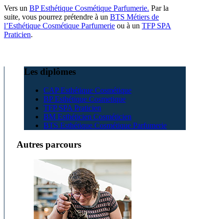
Vers un
BP Esthétique Cosmétique Parfumerie.
Par la
suite, vous pourrez prétendre à un
BTS Métiers de
l’Esthétique Cosmétique Parfumerie
ou à un
TFP SPA
Praticien
.
Les diplômes
CAP Esthétique Cosmétique
BP Esthétique Cosmetique
TFP SPA Praticien
BM Esthéticien Cosméticien
BTS Esthétique Cosmétique Parfumerie
Autres parcours