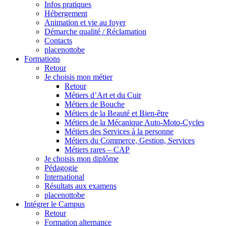
Infos pratiques
Hébergement
Animation et vie au foyer
Démarche qualité / Réclamation
Contacts
placenottobe
Formations
Retour
Je choisis mon métier
Retour
Métiers d’Art et du Cuir
Métiers de Bouche
Métiers de la Beauté et Bien-être
Métiers de la Mécanique Auto-Moto-Cycles
Métiers des Services à la personne
Métiers du Commerce, Gestion, Services
Métiers rares – CAP
Je choisis mon diplôme
Pédagogie
International
Résultats aux examens
placenottobe
Intégrer le Campus
Retour
Formation alternance