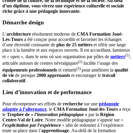
croisée de la culture, de la technique et de la société. Au-delà
d’un diplôme, vous vivrez une expérience culturelle et sociale
riche grâce à une pédagogie innovante.
Démarche design
L’
architecture
résolument moderne de
CMA Formation Joué-
Lès-Tours
a été conçue pour accueillir et favoriser les échanges
d’une diversité croissante de
plus de 25 métiers
et offrir une large
place à la lumière et aux espaces ouverts. Il est accueillant, lumineux
(1)
et « open », dans le sens où son organisation par pôles de
métiers
,
(2)
articulée autours de centres névralgiques
facilite l’usage des
(3)
équipements professionnels
et virtuels
pour améliorer la
qualité
de vie
de presque
2000 apprenants
et encourager le
travail
collaboratif
.
Lieu d’innovation et de performance
Pour récompenser ses efforts de
recherche
sur une
pédagogie
adaptée à l’alternance
, le
CMA Formation Joué-lès-Tours
a reçu
le
Trophée de «
l’innovation pédagogique
»
par la
Région
Centre-Val de Loire
. Notre modèle pédagogique s’appuie sur «
l’explicitation par l’expérience
» afin de redonner à l’expérience
toute sa place dans l’
apprentissage
. Au-delà de la formation