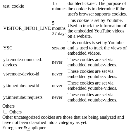
15
doubleclick.net. The purpose of
test_cookie
minutes
the cookie is to determine if the
user's browser supports cookies.
This cookie is set by Youtube.
5
Used to track the information of
VISITOR_INFO1_LIVE
months
the embedded YouTube videos
27 days
on a website.
This cookies is set by Youtube
YSC
session
and is used to track the views of
embedded videos.
yt-remote-connected-
These cookies are set via
never
devices
embedded youtube-videos.
These cookies are set via
yt-remote-device-id
never
embedded youtube-videos.
These cookies are set via
yt.innertube::nextId
never
embedded youtube-videos.
These cookies are set via
yt.innertube::requests
never
embedded youtube-videos.
Others
Others
Other uncategorized cookies are those that are being analyzed and
have not been classified into a category as yet.
Enregistrer & appliquer