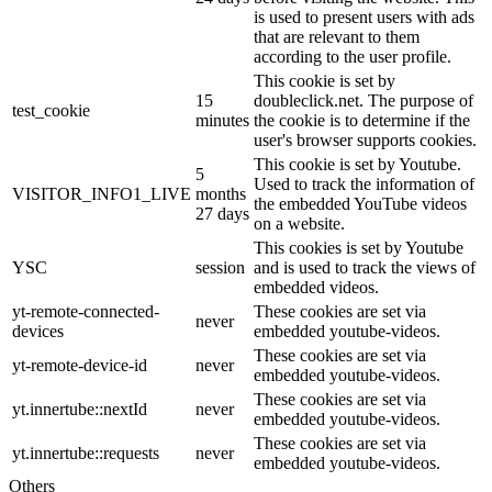
is used to present users with ads
that are relevant to them
according to the user profile.
This cookie is set by
15
doubleclick.net. The purpose of
test_cookie
minutes
the cookie is to determine if the
user's browser supports cookies.
This cookie is set by Youtube.
5
Used to track the information of
VISITOR_INFO1_LIVE
months
the embedded YouTube videos
27 days
on a website.
This cookies is set by Youtube
YSC
session
and is used to track the views of
embedded videos.
yt-remote-connected-
These cookies are set via
never
devices
embedded youtube-videos.
These cookies are set via
yt-remote-device-id
never
embedded youtube-videos.
These cookies are set via
yt.innertube::nextId
never
embedded youtube-videos.
These cookies are set via
yt.innertube::requests
never
embedded youtube-videos.
Others