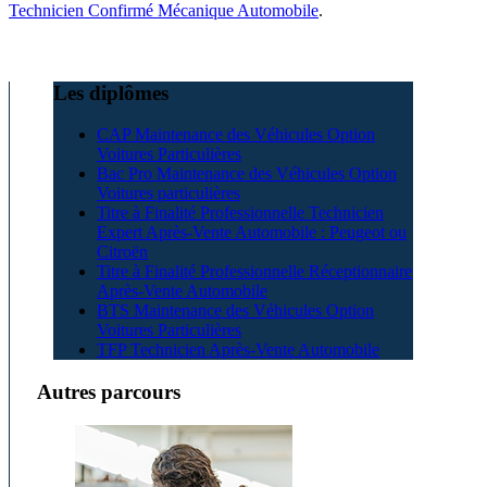
Technicien Confirmé Mécanique Automobile
.
Les diplômes
CAP Maintenance des Véhicules Option
Voitures Particulières
Bac Pro Maintenance des Véhicules Option
Voitures particulières
Titre à Finalité Professionnelle Technicien
Expert Après-Vente Automobile : Peugeot ou
Citroën
Titre à Finalité Professionnelle Réceptionnaire
Après-Vente Automobile
BTS Maintenance des Véhicules Option
Voitures Particulières
TFP Technicien Après-Vente Automobile
Autres parcours