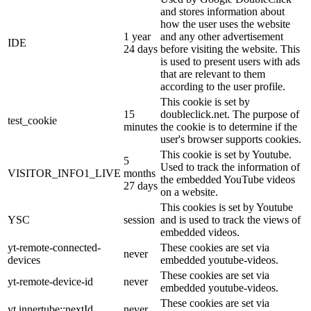
and stores information about
how the user uses the website
1 year
and any other advertisement
IDE
24 days
before visiting the website. This
is used to present users with ads
that are relevant to them
according to the user profile.
This cookie is set by
15
doubleclick.net. The purpose of
test_cookie
minutes
the cookie is to determine if the
user's browser supports cookies.
This cookie is set by Youtube.
5
Used to track the information of
VISITOR_INFO1_LIVE
months
the embedded YouTube videos
27 days
on a website.
This cookies is set by Youtube
YSC
session
and is used to track the views of
embedded videos.
yt-remote-connected-
These cookies are set via
never
devices
embedded youtube-videos.
These cookies are set via
yt-remote-device-id
never
embedded youtube-videos.
These cookies are set via
yt.innertube::nextId
never