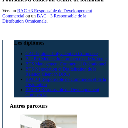
Vers un
BAC +3 Responsable de Développement
Commercial
ou un
BAC +3 Responsable de la
Distribution Omnicanale
.
Les diplômes
CAP Équipier Polyvalent du Commerce
Bac Pro Métiers du Commerce et de la Vente
BTS Management Commercial Opérationnel
BTS Négociation et Digitalisation de la
Relation Client (NDRC)
BAC+3 Responsable de Commerces et de la
Distribution
BAC+3 Responsable de Développement
Commercial
Autres parcours