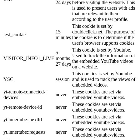
24 days
before visiting the website. This
is used to present users with ads
that are relevant to them
according to the user profile.
This cookie is set by
15
doubleclick.net. The purpose of
test_cookie
minutes
the cookie is to determine if the
user's browser supports cookies.
This cookie is set by Youtube.
5
Used to track the information of
VISITOR_INFO1_LIVE
months
the embedded YouTube videos
27 days
on a website.
This cookies is set by Youtube
YSC
session
and is used to track the views of
embedded videos.
yt-remote-connected-
These cookies are set via
never
devices
embedded youtube-videos.
These cookies are set via
yt-remote-device-id
never
embedded youtube-videos.
These cookies are set via
yt.innertube::nextId
never
embedded youtube-videos.
These cookies are set via
yt.innertube::requests
never
embedded youtube-videos.