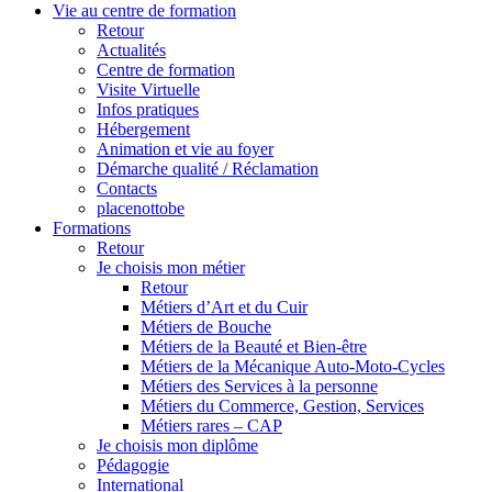
Vie au centre de formation
Retour
Actualités
Centre de formation
Visite Virtuelle
Infos pratiques
Hébergement
Animation et vie au foyer
Démarche qualité / Réclamation
Contacts
placenottobe
Formations
Retour
Je choisis mon métier
Retour
Métiers d’Art et du Cuir
Métiers de Bouche
Métiers de la Beauté et Bien-être
Métiers de la Mécanique Auto-Moto-Cycles
Métiers des Services à la personne
Métiers du Commerce, Gestion, Services
Métiers rares – CAP
Je choisis mon diplôme
Pédagogie
International