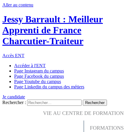
Aller au contenu
Jessy Barrault : Meilleur
Apprenti de France
Charcutier-Traiteur
Accès ENT
Accéder à l'ENT
Page Instagram du campus
Page Facebook du campus
Page Youtube du campus
Page Linkedin du campus des métiers
Je candidate
Rechercher :
VIE AU CENTRE DE FORMATION
FORMATIONS