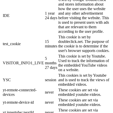
and stores information about
how the user uses the website
1 year
and any other advertisement
IDE
24 days
before visiting the website. This
is used to present users with ads
that are relevant to them
according to the user profile.
This cookie is set by
15
doubleclick.net. The purpose of
test_cookie
minutes
the cookie is to determine if the
user's browser supports cookies.
This cookie is set by Youtube.
5
Used to track the information of
VISITOR_INFO1_LIVE
months
the embedded YouTube videos
27 days
on a website.
This cookies is set by Youtube
YSC
session
and is used to track the views of
embedded videos.
yt-remote-connected-
These cookies are set via
never
devices
embedded youtube-videos.
These cookies are set via
yt-remote-device-id
never
embedded youtube-videos.
These cookies are set via
yt.innertube::nextId
never