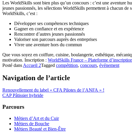
Les WorldSkills sont bien plus qu’un concours : c’est une aventure hum
jeunes passionnés, les sélections WorldSkills permettent à chacun de s
WorldSkills, c’est :
Développer ses compétences techniques
Gagner en confiance et en expérience
Rencontrer d’autres jeunes passionnés
Valoriser son parcours auprès des entreprises
Vivre une aventure hors du commun
Que vous soyez en coiffure, cuisine, boulangerie, esthétique, mécaniq
motivation. Inscription :
WorldSkills France – Plateforme d’inscriptio
Posté dans
Accueil 2
Tagged
compétition
,
concours
,
événement
Navigation de l’article
Renouvellement du label « CFA Pilotes de l’ANFA » !
CAP Pâtissier hybride
Parcours
Métiers d’Art et du Cuir
Métiers de Bouche
Métiers Beauté et Bien-Être