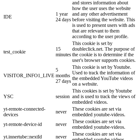
and stores information about
how the user uses the website
1 year
and any other advertisement
IDE
24 days
before visiting the website. This
is used to present users with ads
that are relevant to them
according to the user profile.
This cookie is set by
15
doubleclick.net. The purpose of
test_cookie
minutes
the cookie is to determine if the
user's browser supports cookies.
This cookie is set by Youtube.
5
Used to track the information of
VISITOR_INFO1_LIVE
months
the embedded YouTube videos
27 days
on a website.
This cookies is set by Youtube
YSC
session
and is used to track the views of
embedded videos.
yt-remote-connected-
These cookies are set via
never
devices
embedded youtube-videos.
These cookies are set via
yt-remote-device-id
never
embedded youtube-videos.
These cookies are set via
yt.innertube::nextId
never
embedded youtube-videos.